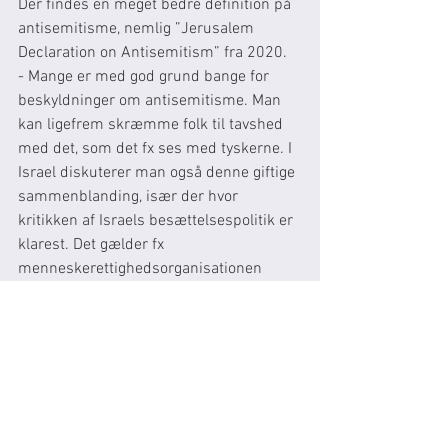
Der findes en meget bedre definition på 
antisemitisme, nemlig ”Jerusalem 
Declaration on Antisemitism” fra 2020.
- Mange er med god grund bange for 
beskyldninger om antisemitisme. Man 
kan ligefrem skræmme folk til tavshed 
med det, som det fx ses med tyskerne. I 
Israel diskuterer man også denne giftige 
sammenblanding, især der hvor 
kritikken af Israels besættelsespolitik er 
klarest. Det gælder fx 
menneskerettighedsorganisationen 
Bet’Selem og veterannetværket Breaking 
the Silence samt den glimrende avis 
Ha’Aretz, som sætter én ind i tingene.
islam
kristendom
dialog