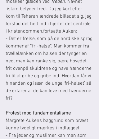
moskeer glæden ved 
freden
. Navnet 
 islam betyder fred. Da jeg kort efter 
kom til Teheran ændrede billedet sig, jeg 
forstod det helt ind i hjertet det centrale 
i kristendommen,fortsatte Auken:
- Det er frelse, som på de nordiske sprog 
kommer af ”fri-halse”. Man kommer fra 
trællelænken om halsen der tynger en 
ned, man kan ranke sig, bære hovedet 
frit ovenpå skuldrene og have hænderne 
fri til at gribe og gribe ind. Hvordan får vi 
hinanden og især  de unge ’fri-halset’ så 
de erfarer af de kan leve med hænderne 
fri?
Protest mod fundamentalisme
Margrete Aukens baggrund som præst 
kunne tydeligt mærkes i indlægget.
- Fra jøder og muslimer kan man som 