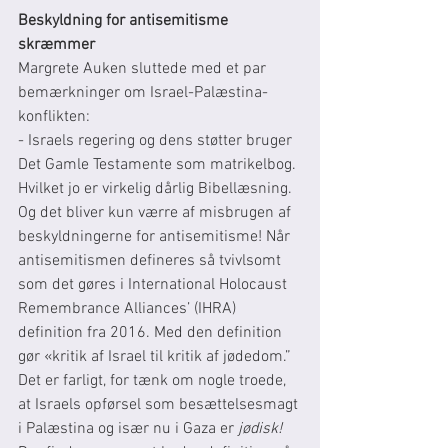
Beskyldning for antisemitisme 
skræmmer
Margrete Auken sluttede med et par 
bemærkninger om Israel-Palæstina-
konflikten:
- Israels regering og dens støtter bruger 
Det Gamle Testamente som matrikelbog. 
Hvilket jo er virkelig dårlig Bibellæsning. 
Og det bliver kun værre af misbrugen af 
beskyldningerne for antisemitisme! Når 
antisemitismen defineres så tvivlsomt 
som det gøres i International Holocaust 
Remembrance Alliances’ (IHRA) 
definition fra 2016. Med den definition 
gør «kritik af Israel til kritik af jødedom.” 
Det er farligt, for tænk om nogle troede, 
at Israels opførsel som besættelsesmagt 
i Palæstina og især nu i Gaza er 
jødisk!