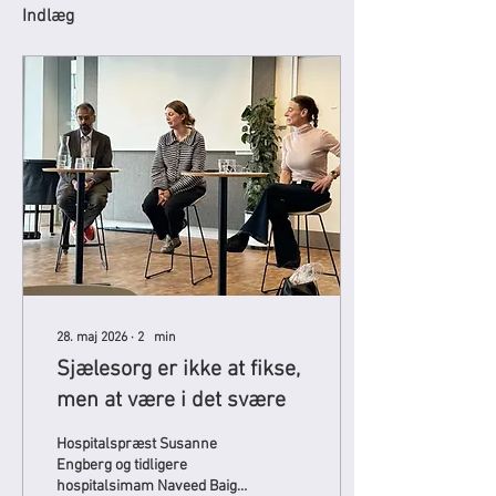
Indlæg
28. maj 2026
∙
2
min
Sjælesorg er ikke at fikse,
men at være i det svære
Hospitalspræst Susanne
Engberg og tidligere
hospitalsimam Naveed Baig