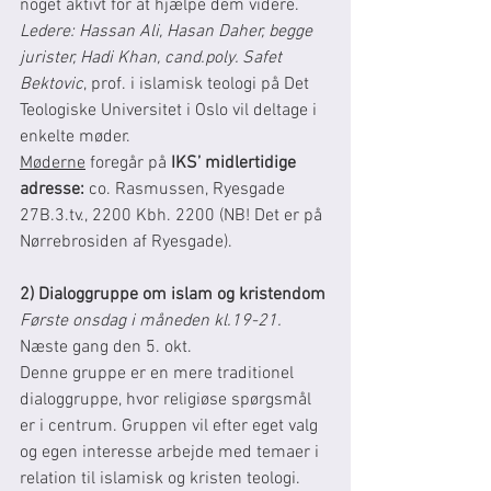
noget aktivt for at hjælpe dem videre.
Ledere: Hassan Ali, Hasan Daher, begge 
jurister, Hadi Khan, cand.poly. Safet 
Bektovic
, prof. i islamisk teologi på Det 
Teologiske Universitet i Oslo vil deltage i 
enkelte møder. 
Møderne
 foregår på 
IKS’ midlertidige 
adresse: 
co. Rasmussen, Ryesgade 
27B.3.tv., 2200 Kbh. 2200 (NB! Det er på 
Nørrebrosiden af Ryesgade).
2) Dialoggruppe om islam og kristendom
Første onsdag i måneden kl.19-21. 
Næste gang den 5. okt.
Denne gruppe er en mere traditionel 
dialoggruppe, hvor religiøse spørgsmål 
er i centrum. Gruppen vil efter eget valg 
og egen interesse arbejde med temaer i 
relation til islamisk og kristen teologi. 