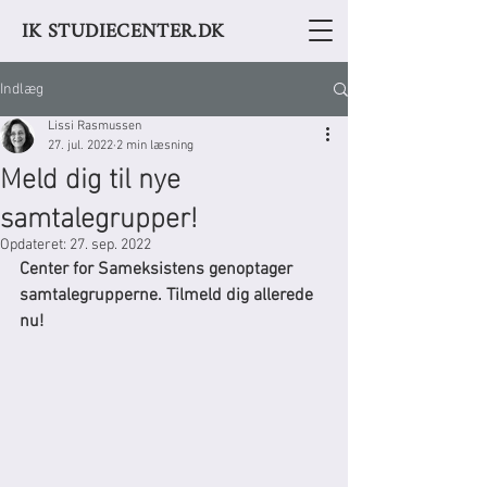
IK STUDIECENTER.DK
Indlæg
Lissi Rasmussen
27. jul. 2022
2 min læsning
Meld dig til nye
samtalegrupper!
Opdateret:
27. sep. 2022
Center for Sameksistens genoptager 
samtalegrupperne. Tilmeld dig allerede 
nu!