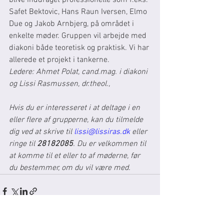
blive inddraget professionelle som f.eks. 
Safet Bektovic, Hans Raun Iversen, Elmo 
Due og Jakob Arnbjerg, på området i 
enkelte møder. Gruppen vil arbejde med 
diakoni både teoretisk og praktisk. Vi har 
allerede et projekt i tankerne.
Ledere: Ahmet Polat, cand.mag. i diakoni 
og Lissi Rasmussen, dr.theol., 
Hvis du er interesseret i at deltage i en 
eller flere af grupperne, kan du tilmelde 
dig ved at skrive til 
lissi@lissiras.dk
 eller 
ringe til 
28182085
. Du er velkommen til 
at komme til et eller to af møderne, før 
du bestemmer, om du vil være med.