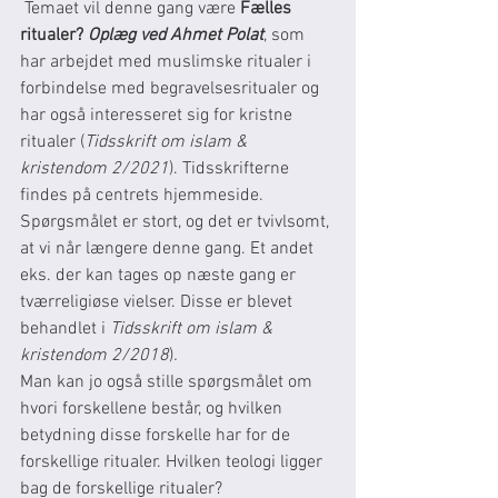
Temaet vil denne gang være 
Fælles 
ritualer? 
Oplæg ved Ahmet Polat
, som 
har arbejdet med muslimske ritualer i 
forbindelse med begravelsesritualer og 
har også interesseret sig for kristne 
ritualer (
Tidsskrift om islam & 
kristendom 2/2021
). Tidsskrifterne 
findes på centrets hjemmeside.
Spørgsmålet er stort, og det er tvivlsomt, 
at vi når længere denne gang. Et andet 
eks. der kan tages op næste gang er 
tværreligiøse vielser. Disse er blevet 
behandlet i 
Tidsskrift om islam & 
kristendom 2/2018
)
.
Man kan jo også stille spørgsmålet om 
hvori forskellene består, og hvilken 
betydning disse forskelle har for de 
forskellige ritualer. Hvilken teologi ligger 
bag de forskellige ritualer?