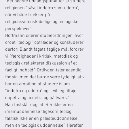
”det bedste udgangspunkt for at studere 
religionen ”såvel indefra som udefra”, 
når vi både trækker på 
religionsvidenskabelige og teologiske 
perspektiver.”
Hoffmann citerer studieordningen, hvor 
ordet ”teologi” optræder og konkluderer 
derfor: Blandt fagets faglige mål fordrer 
vi ”færdigheder i kritisk, metodisk og 
teologisk reflekteret diskussion af et 
fagligt indhold.” Ordlyden taler egentlig 
for sig, men det burde være tydeligt, at vi 
har en ambition at studere islam 
”indefra og udefra” og – vil jeg tilføje – 
oppefra og nedefra og på tværs.”
Han fastslår dog, at IRIS ikke er en 
imamuddannelse ”ligesom teologi 
faktisk ikke er en præsteuddannelse, 
men en teologisk uddannelse”. Herefter 