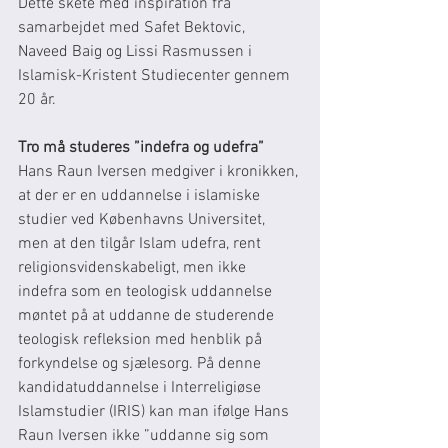
Dette skete med inspiration fra 
samarbejdet med Safet Bektovic, 
Naveed Baig og Lissi Rasmussen i 
Islamisk-Kristent Studiecenter gennem 
20 år.
Tro må studeres ”indefra og udefra”
Hans Raun Iversen medgiver i kronikken, 
at der er en uddannelse i islamiske 
studier ved Københavns Universitet, 
men at den tilgår Islam udefra, rent 
religionsvidenskabeligt, men ikke 
indefra som en teologisk uddannelse 
møntet på at uddanne de studerende 
teologisk refleksion med henblik på 
forkyndelse og sjælesorg. På denne 
kandidatuddannelse i Interreligiøse 
Islamstudier (IRIS) kan man ifølge Hans 
Raun Iversen ikke ”uddanne sig som 