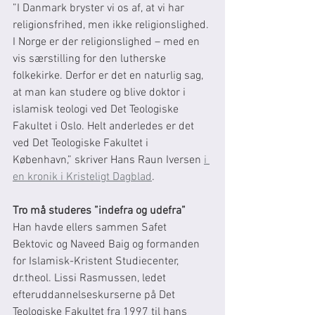
”I Danmark bryster vi os af, at vi har 
religionsfrihed, men ikke religionslighed. 
I Norge er der religionslighed – med en 
vis særstilling for den lutherske 
folkekirke. Derfor er det en naturlig sag, 
at man kan studere og blive doktor i 
islamisk teologi ved Det Teologiske 
Fakultet i Oslo. Helt anderledes er det 
ved Det Teologiske Fakultet i 
København,” skriver Hans Raun Iversen 
i 
en kronik i Kristeligt Dagblad
.
Tro må studeres ”indefra og udefra”
Han havde ellers sammen Safet 
Bektovic og Naveed Baig og formanden 
for Islamisk-Kristent Studiecenter, 
dr.theol. Lissi Rasmussen, ledet 
efteruddannelseskurserne på Det 
Teologiske Fakultet fra 1997 til hans 