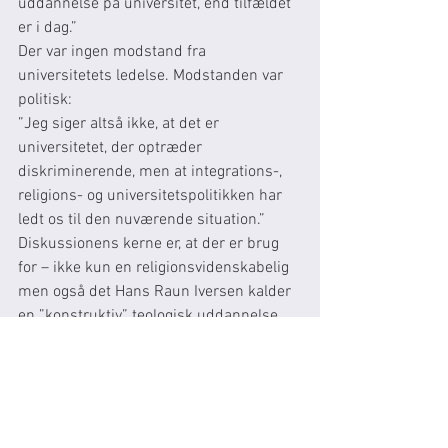
uddannelse på universitet, end tilfældet 
er i dag.”
Der var ingen modstand fra 
universitetets ledelse. Modstanden var 
politisk:
”Jeg siger altså ikke, at det er 
universitetet, der optræder 
diskriminerende, men at integrations-, 
religions- og universitetspolitikken har 
ledt os til den nuværende situation.”
Diskussionens kerne er, at der er brug 
for – ikke kun en religionsvidenskabelig 
men også det Hans Raun Iversen kalder 
en ”konstruktiv” teologisk uddannelse, 
som de studerende kan bygge videre på 
i praksis.
”Jeg valgte åbenbart forkert, da jeg i 
kronikken valgte at skelne mellem at 
studere en religion udefra og/eller 